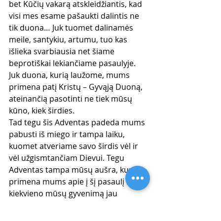
bet Kūčių vakarą atskleidžiantis, kad 
visi mes esame pašaukti dalintis ne 
tik duona… Juk tuomet dalinamės 
meile, santykiu, artumu, tuo kas 
išlieka svarbiausia net šiame 
beprotiškai lekiančiame pasaulyje. 
Juk duona, kurią laužome, mums 
primena patį Kristų – Gyvąją Duoną, 
ateinančią pasotinti ne tiek mūsų 
kūno, kiek širdies.
Tad tegu šis Adventas padeda mums 
pabusti iš miego ir tampa laiku, 
kuomet atveriame savo širdis vėl ir 
vėl užgismtančiam Dievui. Tegu 
Adventas tampa mūsų aušra, kuri 
primena mums apie į šį pasaulį ir į 
kiekvieno mūsų gyvenimą jau 
Atėjusią, vis Ateinančią ir dar 
Ateisiančią Šviesą...