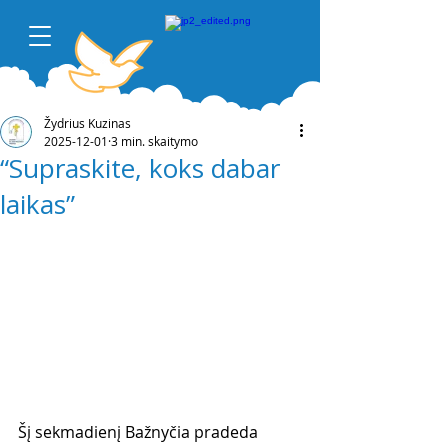
Žydrius Kuzinas
2025-12-01
3 min. skaitymo
“Supraskite, koks dabar
laikas”
Šį sekmadienį Bažnyčia pradeda 