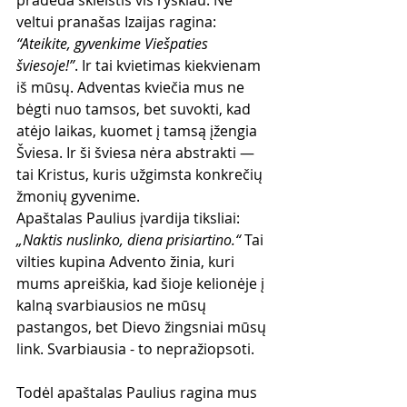
veltui pranašas Izaijas ragina: 
“Ateikite, gyvenkime Viešpaties 
šviesoje!”
. Ir tai kvietimas kiekvienam 
iš mūsų. Adventas kviečia mus ne 
bėgti nuo tamsos, bet suvokti, kad 
atėjo laikas, kuomet į tamsą įžengia 
Šviesa. Ir ši šviesa nėra abstrakti — 
tai Kristus, kuris užgimsta konkrečių 
žmonių gyvenime.
Apaštalas Paulius įvardija tiksliai: 
„Naktis nuslinko, diena prisiartino.“
 Tai 
vilties kupina Advento žinia, kuri 
mums apreiškia, kad šioje kelionėje į 
kalną svarbiausios ne mūsų 
pastangos, bet Dievo žingsniai mūsų 
link. Svarbiausia - to nepražiopsoti.
Todėl apaštalas Paulius ragina mus 