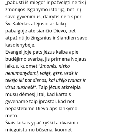
„pabusti iš miego“ ir pažvelgti ne tik į 
žmonijos Išganymo istoriją, bet ir į 
savo gyvenimus, dairytis ne tik per 
Šv. Kalėdas atėjusio ar laikų 
pabaigoje ateisiančio Dievo, bet 
atpažinti Jo žingsnius ir šiandien savo 
kasdienybėje.
Evangelijoje pats Jėzus kalba apie 
budėjimo svarbą. Jis primena Nojaus 
laikus, kuomet “
žmonės, nieko 
nenumanydami, valgė, gėrė, vedė ir 
tekėjo iki pat dienos, kai užėjo tvanas ir 
visus nusinešė
”. Taip Jėzus atkreipia 
mūsų dėmesį į tai, kad kartais 
gyvename taip įprastai, kad net 
nepastebime Dievo apsilankymo 
meto.
Šiais laikais ypač ryški ta dvasinio 
mieguistumo būsena, kuomet 