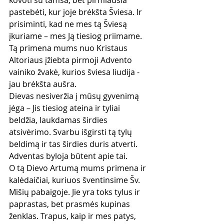
pastebėti, kur joje brėkšta Šviesa. Ir 
prisiminti, kad ne mes tą Šviesą 
įkuriame – mes Ją tiesiog priimame. 
Tą primena mums nuo Kristaus 
Altoriaus įžiebta pirmoji Advento 
vainiko žvakė, kurios šviesa liudija - 
jau brėkšta aušra.
Dievas nesiveržia į mūsų gyvenimą 
jėga – Jis tiesiog ateina ir tyliai 
beldžia, laukdamas širdies 
atsivėrimo. Svarbu išgirsti tą tylų 
beldimą ir tas širdies duris atverti. 
Adventas byloja būtent apie tai.
O tą Dievo Artumą mums primena ir 
kalėdaičiai, kuriuos šventinsime Šv. 
Mišių pabaigoje. Jie yra toks tylus ir 
paprastas, bet prasmės kupinas 
ženklas. Trapus, kaip ir mes patys, 