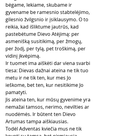
bėgame, lekiame, skubame ir 
gyvename be ramesnio stabtelėjimo, 
gilesnio žvilgsnio ir įsiklausymo. O to 
reikia, kad išliktume jautrūs, kad 
pastebėtume Dievo Atėjimą: per 
asmenišką susitikimą, per žmogų, 
per žodį, per tylą, pet troškimą, per 
vidinį įkvėpimą.
Ir tuomet ima aiškėti dar viena svarbi 
tiesa: Dievas dažnai ateina ne tik tuo 
metu ir ne tik ten, kur mes Jo 
ieškome, bet ten, kur nesitikime Jo 
pamatyti.
Jis ateina ten, kur mūsų gyvenime yra 
nemažai tamsos, nerimo, nevilties ar 
nuodėmės. Ir būtent ten Dievo 
Artumas tampa aiškiausias.
Todėl Adventas kviečia mus ne tik 
kovoti su tamsa, bet pirmiausia 