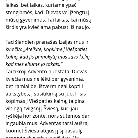
laikas, bet laikas, kuriame ypač 
stengiamės, kad  Dievas vėl įžengtų į 
mūsų gyvenimus. Tai laikas, kai mūsų 
širdis yra kviečiama pabusti iš naujo.
Tad šiandien pranašas Izaijas mus ir 
kviečia: 
„Ateikite, kopkime į Viešpaties 
kalną, kad jis pamokytų mus savo kelių, 
kad mes eitume jo takais.“
Tai tikroji Advento nuostata. Dievas 
kviečia mus ne lėkti per gyvenimą, 
bet ramiai bei ištvermingai kopti į 
aukštybes, į susitikimą su Juo. Ir šis 
kopimas į Viešpaties kalną, talpina 
viltingą žvilgsnį į Šviesą, kuri jau 
ryškėja horizonte, nors sutemos dar 
ir gaubia mus. Adventas tarsi aušra, 
kuomet Šviesa atėjusį į šį pasaulį, 
pradeda skleistis vis ryškiau. Ne 