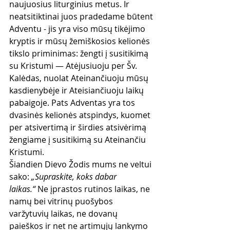
naujuosius liturginius metus. Ir 
neatsitiktinai juos pradedame būtent 
Adventu - jis yra viso mūsų tikėjimo 
kryptis ir mūsų žemiškosios kelionės 
tikslo priminimas: žengti į susitikimą 
su Kristumi — Atėjusiuoju per Šv. 
Kalėdas, nuolat Ateinančiuoju mūsų 
kasdienybėje ir Ateisiančiuoju laikų 
pabaigoje. Pats Adventas yra tos 
dvasinės kelionės atspindys, kuomet 
per atsivertimą ir širdies atsivėrimą 
žengiame į susitikimą su Ateinančiu 
Kristumi.
Šiandien Dievo Žodis mums ne veltui 
sako: 
„Supraskite, koks dabar 
laikas.“
 Ne įprastos rutinos laikas, ne 
namų bei vitrinų puošybos 
varžytuvių laikas, ne dovanų 
paieškos ir net ne artimųjų lankymo 