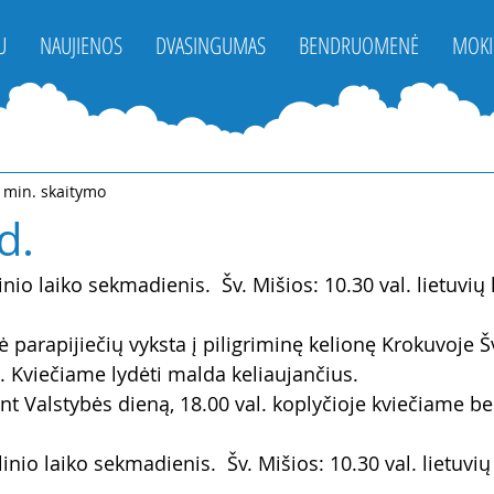
U
NAUJIENOS
DVASINGUMAS
BENDRUOMENĖ
MOKI
 min. skaitymo
d.
linio laiko sekmadienis.  Šv. Mišios: 10.30 val. lietuvių k
 parapijiečių vyksta į piligriminę kelionę Krokuvoje Š
. Kviečiame lydėti malda keliaujančius. 
ant Valstybės dieną, 18.00 val. koplyčioje kviečiame b
linio laiko sekmadienis.  Šv. Mišios: 10.30 val. lietuvių 