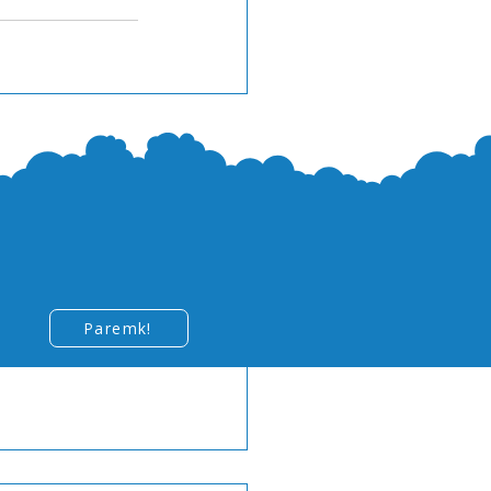
Rodyti viską
Paremk!