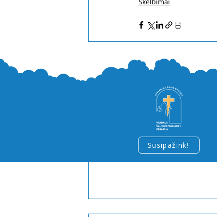
Skelbimai
Naujausi įrašai
Susipažink!