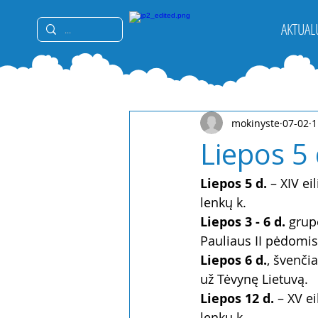
AKTUAL
mokinyste
07-02
1
Liepos 5 
Liepos 5 d.
 – XIV ei
lenkų k.
Liepos 3 - 6 d. 
grupė
Pauliaus II pėdomis
Liepos 6 d.
, švenči
už Tėvynę Lietuvą.
Liepos 12 d.
 – XV ei
lenkų k.