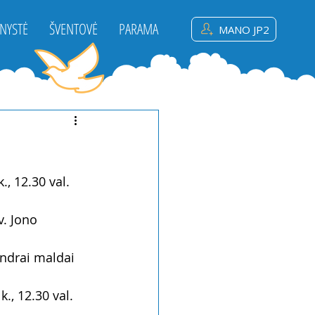
NYSTĖ
ŠVENTOVĖ
PARAMA
MANO JP2
., 12.30 val. 
v. Jono 
endrai maldai 
k., 12.30 val. 