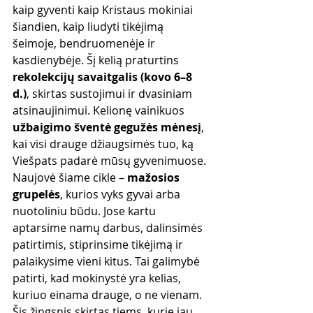
kaip gyventi kaip Kristaus mokiniai 
šiandien, kaip liudyti tikėjimą 
šeimoje, bendruomenėje ir 
kasdienybėje. Šį kelią praturtins 
rekolekcijų savaitgalis (kovo 6–8 
d.)
, skirtas sustojimui ir dvasiniam 
atsinaujinimui. Kelionę vainikuos 
užbaigimo šventė gegužės mėnesį
, 
kai visi drauge džiaugsimės tuo, ką 
Viešpats padarė mūsų gyvenimuose.
Naujovė šiame cikle – 
mažosios 
grupelės
, kurios vyks gyvai arba 
nuotoliniu būdu. Jose kartu 
aptarsime namų darbus, dalinsimės 
patirtimis, stiprinsime tikėjimą ir 
palaikysime vieni kitus. Tai galimybė 
patirti, kad mokinystė yra kelias, 
kuriuo einama drauge, o ne vienam.
Šis žingsnis skirtas tiems, kurie jau 