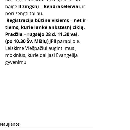
baigė 
II žingsnį – Bendrakeleiviai
, ir 
nori žengti toliau.
Registracija būtina visiems – net ir 
tiems, kurie lankė ankstesnį ciklą.
Pradžia – rugsėjo 28 d. 11.30 val. 
(po 10.30 Šv. Mišių)
 JPII parapijoje.
Leiskime Viešpačiui auginti mus į 
mokinius, kurie dalijasi Evangelija 
gyvenimu!
Naujienos