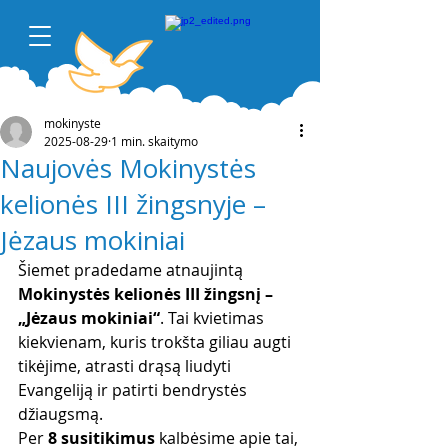
mokinyste
2025-08-29
1 min. skaitymo
Naujovės Mokinystės
kelionės III žingsnyje –
Jėzaus mokiniai
Šiemet pradedame atnaujintą 
Mokinystės kelionės III žingsnį – 
„Jėzaus mokiniai“
. Tai kvietimas 
kiekvienam, kuris trokšta giliau augti 
tikėjime, atrasti drąsą liudyti 
Evangeliją ir patirti bendrystės 
džiaugsmą.
Per 
8 susitikimus
 kalbėsime apie tai, 