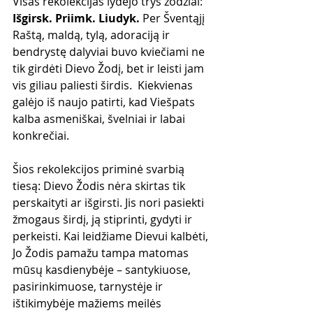
Visas rekolekcijas lydėjo trys žodžiai: 
Išgirsk. Priimk. Liudyk.
 Per Šventąjį 
Raštą, maldą, tylą, adoraciją ir 
bendrystę dalyviai buvo kviečiami ne 
tik girdėti Dievo Žodį, bet ir leisti jam 
vis giliau paliesti širdis.  Kiekvienas 
galėjo iš naujo patirti, kad Viešpats 
kalba asmeniškai, švelniai ir labai 
konkrečiai.
Šios rekolekcijos priminė svarbią 
tiesą: Dievo Žodis nėra skirtas tik 
perskaityti ar išgirsti. Jis nori pasiekti 
žmogaus širdį, ją stiprinti, gydyti ir 
perkeisti. Kai leidžiame Dievui kalbėti, 
Jo Žodis pamažu tampa matomas 
mūsų kasdienybėje – santykiuose, 
pasirinkimuose, tarnystėje ir 
ištikimybėje mažiems meilės 