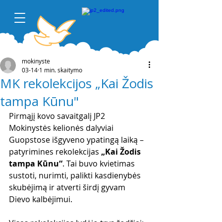
mokinyste
03-14
1 min. skaitymo
MK rekolekcijos „Kai Žodis
tampa Kūnu"
Pirmąjį kovo savaitgalį JP2 
Mokinystės kelionės dalyviai 
Guopstose išgyveno ypatingą laiką – 
patyrimines rekolekcijas 
„Kai Žodis 
tampa Kūnu“
. Tai buvo kvietimas 
sustoti, nurimti, palikti kasdienybės 
skubėjimą ir atverti širdį gyvam 
Dievo kalbėjimui.