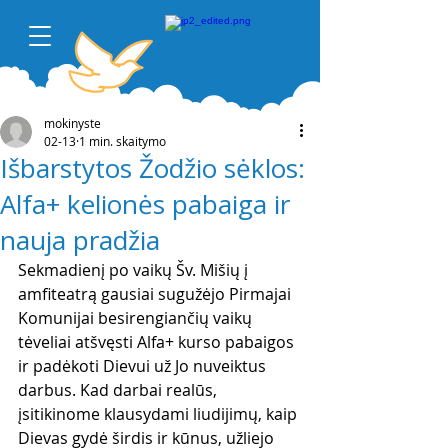
mokinyste
02-13
1 min. skaitymo
Išbarstytos Žodžio sėklos:
Alfa+ kelionės pabaiga ir
nauja pradžia
Sekmadienį po vaikų Šv. Mišių į 
amfiteatrą gausiai sugužėjo Pirmajai 
Komunijai besirengiančių vaikų 
tėveliai atšvęsti Alfa+ kurso pabaigos 
ir padėkoti Dievui už Jo nuveiktus 
darbus. Kad darbai realūs, 
įsitikinome klausydami l
iudijimų, kaip 
Dievas gydė širdis ir kūnus, užliejo 