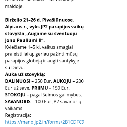
maldoje.
Birželio 21–26 d. Pivašiūnuose, 
Alytaus r., vyks JP2 parapijos vaikų 
stovykla „Augame su šventuoju 
Jonu Pauliumi II“.
Kviečiame 1–5 kl. vaikus smagiai 
praleisti laiką, geriau pažinti mūsų 
parapijos globėją ir augti santykyje 
su Dievu.
Auka už stovyklą:
DALINUOSI
 – 250 Eur, 
AUKOJU
 – 200 
Eur už save, 
PRIIMU
 – 150 Eur, 
STOKOJU
 – pagal šeimos galimybes, 
SAVANORIS
 – 100 Eur JP2 savanorių 
vaikams
Registracija: 
https://mano.jp2.in/forms/2B1CDFC9