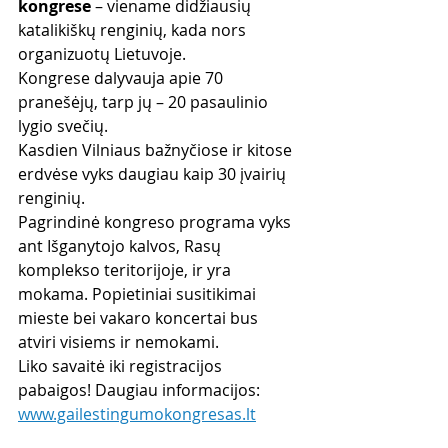
kongrese
 – viename didžiausių 
katalikiškų renginių, kada nors 
organizuotų Lietuvoje.
Kongrese dalyvauja apie 70 
pranešėjų, tarp jų – 20 pasaulinio 
lygio svečių.
Kasdien Vilniaus bažnyčiose ir kitose 
erdvėse vyks daugiau kaip 30 įvairių 
renginių.
Pagrindinė kongreso programa vyks 
ant Išganytojo kalvos, Rasų 
komplekso teritorijoje, ir yra 
mokama. Popietiniai susitikimai 
mieste bei vakaro koncertai bus 
atviri visiems ir nemokami.
Liko savaitė iki registracijos 
pabaigos! Daugiau informacijos: 
www.gailestingumokongresas.lt