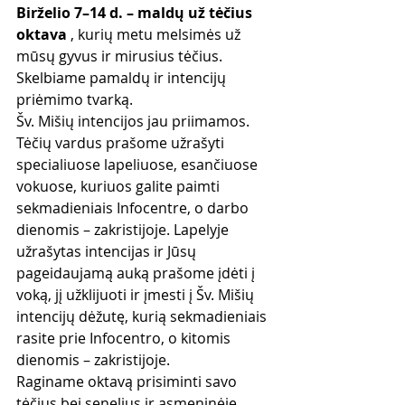
Birželio 7–14 d. – maldų už tėčius 
oktava
 , kurių metu melsimės už 
mūsų gyvus ir mirusius tėčius. 
Skelbiame pamaldų ir intencijų 
priėmimo tvarką.
Šv. Mišių intencijos jau priimamos. 
Tėčių vardus prašome užrašyti 
specialiuose lapeliuose, esančiuose 
vokuose, kuriuos galite paimti 
sekmadieniais Infocentre, o darbo 
dienomis – zakristijoje. Lapelyje 
užrašytas intencijas ir Jūsų 
pageidaujamą auką prašome įdėti į 
voką, jį užklijuoti ir įmesti į Šv. Mišių 
intencijų dėžutę, kurią sekmadieniais 
rasite prie Infocentro, o kitomis 
dienomis – zakristijoje.
Raginame oktavą prisiminti savo 
tėčius bei senelius ir asmeninėje 