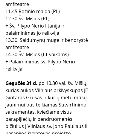
amfiteatre
11.45 Rožinio malda (PL)
12.30 Šv. Mišios (PL)
+ Šv. Pilypo Nerio litanija ir 
palaiminimas jo relikvija
13.30  Saldumynų mugė ir bendrystė 
amfiteatre
14.30 Šv. Mišios (LT vaikams)
+ Palaiminimas šv. Pilypo Nerio 
relikvija
.
Gegužės 31 d.
 po 10.30 val. šv. Mišių, 
kurias aukos Vilniaus arkivyskupas JE 
Gintaras Grušas ir kurių metu mūsų 
jaunimui bus teikiamas Sutvirtinimo 
sakramentas, kviečiame visus 
parapijiečių ir bendruomenės 
bičiulius į Vilniaus šv. Jono Pauliaus II 
parapijos šventovės projekto 