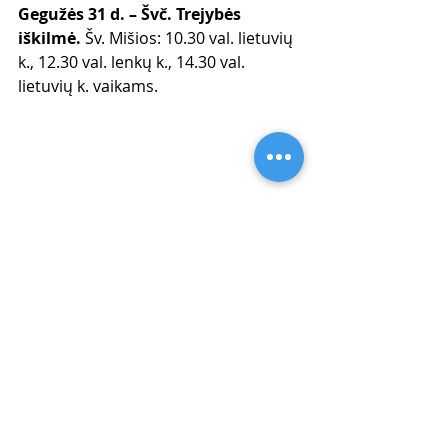
Gegužės 31 d. – Švč. Trejybės 
iškilmė. 
Šv. Mišios: 10.30 val. lietuvių 
k., 12.30 val. lenkų k., 14.30 val. 
lietuvių k. vaikams.
Skelbimai
Naujausi įrašai
Rodyti viską