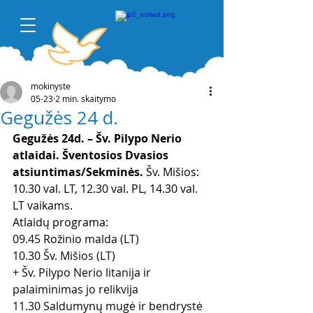
mokinyste
05-23
2 min. skaitymo
Gegužės 24 d.
Gegužės 24d. – Šv. Pilypo Nerio 
atlaidai. Šventosios Dvasios 
atsiuntimas/Sekminės.
 Šv. Mišios: 
10.30 val. LT, 12.30 val. PL, 14.30 val. 
LT vaikams.
Atlaidų programa:
09.45 Rožinio malda (LT)
10.30 Šv. Mišios (LT)
+ Šv. Pilypo Nerio litanija ir 
palaiminimas jo relikvija
11.30 Saldumynų mugė ir bendrystė 