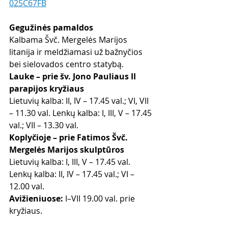
025C67FB
Gegužinės pamaldos
Kalbama Švč. Mergelės Marijos 
litanija ir meldžiamasi už bažnyčios 
bei sielovados centro statybą.
Lauke – prie šv. Jono Pauliaus II 
parapijos kryžiaus
Lietuvių kalba: II, IV – 17.45 val.; VI, VII 
– 11.30 val. Lenkų kalba: I, III, V – 17.45 
val.; VII – 13.30 val.
Koplyčioje – prie Fatimos Švč. 
Mergelės Marijos skulptūros
Lietuvių kalba: I, III, V – 17.45 val. 
Lenkų kalba: II, IV – 17.45 val.; VI – 
12.00 val.
Avižieniuose:
 I–VII 19.00 val. prie 
kryžiaus.