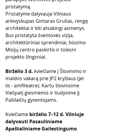
pristatymą.
Pristatyme dalyvauja Vilniaus 
arkivyskupas Gintaras Grušas, rengę 
architektai ir kiti atsakingi asmenys. 
Bus pristatyta šventovės vizija, 
architektūriniai sprendiniai, būsimo 
Misijų centro paskirtis ir tolesni 
projekto žingsniai.
Birželio 3 d.
 kviečiame į Šlovinimo ir 
maldos vakarą prie JP2 kryžiaus (jei 
lis - amfiteatre). Kartu šlovinsime 
Viešpatį giesmėmis ir liudysime Jį 
Pašilaičių gyventojams. 
Kviečiame 
birželio 7–12 d. Vilniuje 
dalyvauti Pasauliniame 
Apaštaliniame Gailestingumo 