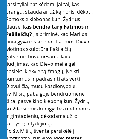
tarsi tyliai patikėdami jai tai, kas 
brangu, skauda ar už ką norisi dėkoti.
Pamoksle klebonas kun. Žydrius 
klausė: 
kas bendra tarp Fatimos ir 
Pašilaičių?
 Jis priminė, kad Marijos 
žinia gyva ir šiandien. Fatimos Dievo 
Motinos skulptūra Pašilaičių 
gatvėmis buvo nešama kaip 
liudijimas, kad Dievo meilė gali 
pasiekti kiekvieną žmogų, įveikti 
sunkumus ir padrąsinti atsiverti 
Dievui čia, mūsų kasdienybėje.
Šv. Mišių pabaigoje bendruomenė 
šiltai pasveikino kleboną kun. Žydrių 
su 20-osiomis kunigystės metinėmis 
ir gimtadieniu, dėkodama už jo 
tarnystę ir lydėjimą.
Po šv. Mišių šventė persikėlė į 
amfiteatrą, kur vyko 
Mokinystės 