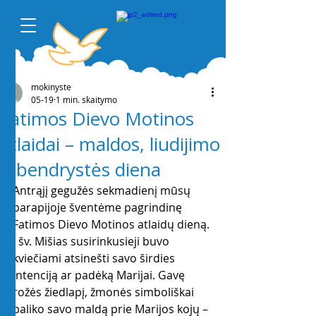
mokinyste
05-19
1 min. skaitymo
Fatimos Dievo Motinos
atlaidai – maldos, liudijimo
ir bendrystės diena
Antrąjį gegužės sekmadienį mūsų 
parapijoje šventėme pagrindinę 
Fatimos Dievo Motinos atlaidų dieną. 
Į šv. Mišias susirinkusieji buvo 
kviečiami atsinešti savo širdies 
intenciją ar padėką Marijai. Gavę 
rožės žiedlapį, žmonės simboliškai 
paliko savo maldą prie Marijos kojų – 