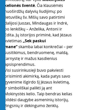
kelionės šventė
. Čia klausėmės 
nuoširdžių dalyvių liudijimų: po 
lietuviškų šv. Mišių savo patirtimi 
dalijosi Juozas, Mindaugas ir Indrė, 
po lenkiškų – Anželika, Antoni ir 
Edita. Jų istorijos priminė, kad Jėzaus 
kvietimas 
„Sek paskui 
mane“
 skamba labai konkrečiai – per 
susitikimus, bendruomenę, maldą, 
tarnystę ir mažus kasdienius 
apsisprendimus.
Visi susirinkusieji buvo pakviesti 
prisiminti akimirką, kada patys savo 
gyvenime išgirdo šį Jėzaus kvietimą, 
ir simboliškai palikti ją ant 
Mokinystės kelio. Taip bendras kelias 
pildėsi daugybe asmeninių istorijų, 
žingsnių ir dėkingumo ženklų.