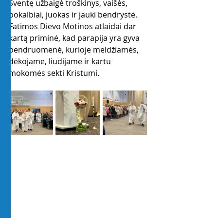
Šventę užbaigė troškinys, vaišės, 
pokalbiai, juokas ir jauki bendrystė. 
Fatimos Dievo Motinos atlaidai dar 
kartą priminė, kad parapija yra gyva 
bendruomenė, kurioje meldžiamės, 
dėkojame, liudijame ir kartu 
mokomės sekti Kristumi.