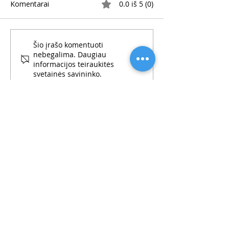
Komentarai
0.0 iš 5 (0)
Jėzus visur tave lydi
Šv. Jonas Paulius
Šio įrašo komentuoti
nebegalima. Daugiau
dar veda pas Kr
informacijos teiraukitės
svetainės savininko.
Medeinos g. 14, Vilnius