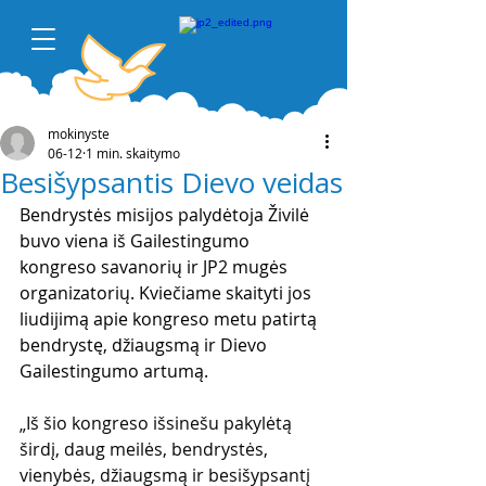
mokinyste
06-12
1 min. skaitymo
Besišypsantis Dievo veidas
Bendrystės misijos palydėtoja Živilė 
buvo viena iš Gailestingumo 
kongreso savanorių ir JP2 mugės 
organizatorių. Kviečiame skaityti jos 
liudijimą apie kongreso metu patirtą 
bendrystę, džiaugsmą ir Dievo 
Gailestingumo artumą.
„Iš šio kongreso išsinešu pakylėtą 
širdį, daug meilės, bendrystės, 
vienybės, džiaugsmą ir besišypsantį 