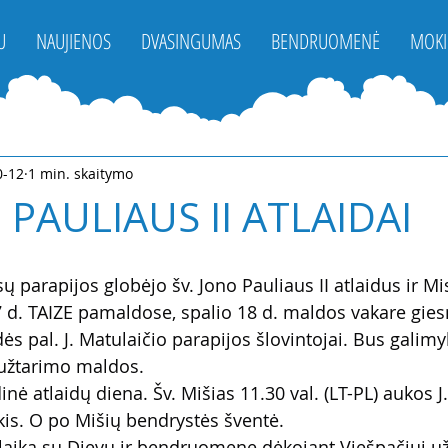
U
NAUJIENOS
DVASINGUMAS
BENDRUOMENĖ
MOKI
0-12
1 min. skaitymo
 PAULIAUS II ATLAIDAI
parapijos globėjo šv. Jono Pauliaus II atlaidus ir Mi
7 d. TAIZE pamaldose, spalio 18 d. maldos vakare gie
dės pal. J. Matulaičio parapijos šlovintojai. Bus galimyb
i užtarimo maldos.
inė atlaidų diena. Šv. Mišias 11.30 val. (LT-PL) aukos J
čkis. O po Mišių bendrystės šventė.
 laiką su Dievu ir bendruomene dėkojant Viešpačiui u