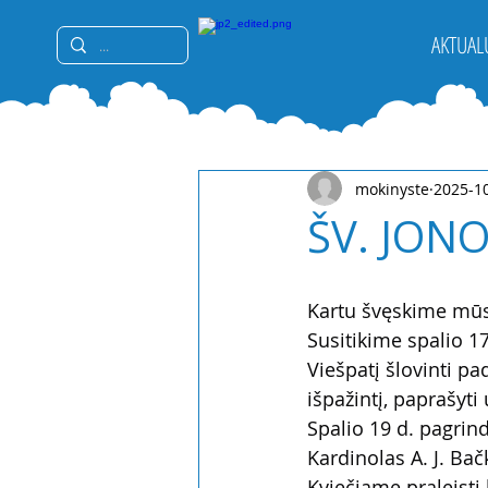
AKTUAL
mokinyste
2025-1
ŠV. JONO
Kartu švęskime mūsų 
Susitikime spalio 1
Viešpatį šlovinti pa
išpažintį, paprašyt
Spalio 19 d. pagrind
Kardinolas A. J. Ba
Kviečiame praleisti