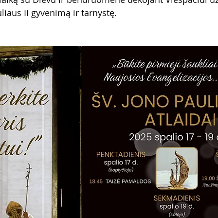
liaus II gyvenimą ir tarnystę.