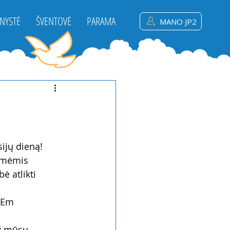
NYSTĖ
ŠVENTOVĖ
PARAMA
MANO JP2
sijų dieną!
smėmis 
ė atlikti 
.Em 
ž mūsų 