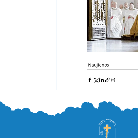
Naujienos
Naujausi įrašai